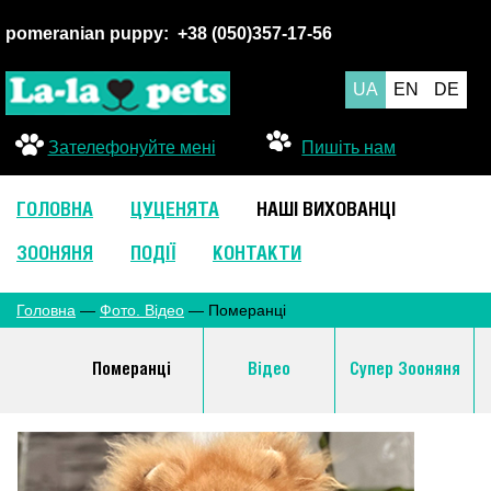
pomeranian puppy:
+38 (050
)357-17-56
UA
EN
DE
Зателефонуйте мені
Пишіть нам
ГОЛОВНА
ЦУЦЕНЯТА
НАШІ ВИХОВАНЦІ
ЗООНЯНЯ
ПОДІЇ
КОНТАКТИ
Головна
—
Фото. Відео
— Померанці
Померанці
Відео
Супер Зооняня