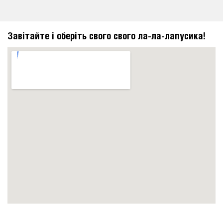
Завітайте і оберіть свого свого ла-ла-лапусика!
https://embedgooglemaps.com/en/