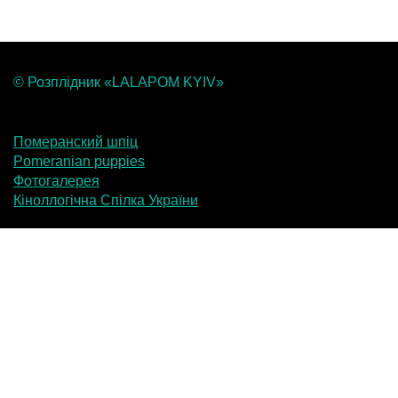
© Розплідник «LALAPOM KYIV»
Померанский шпіц
Pomeranian puppies
Фотогалерея
Кіноллогічна Спілка України