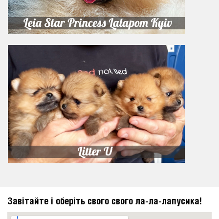
Завітайте і оберіть свого свого ла-ла-лапусика!
https://embedgooglemaps.com/en/