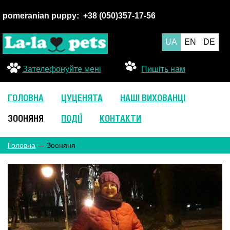
pomeranian puppy:
+38 (050
)357-17-56
UA
EN
DE
Зателефонуйте мені
Пишіть нам
ГОЛОВНА
ЦУЦЕНЯТА
НАШІ ВИХОВАНЦІ
ЗООНЯНЯ
ПОДІЇ
КОНТАКТИ
Головна
— Зооняня