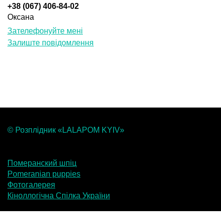
+38 (067) 406-84-02
Оксана
Зателефонуйте мені
Залиште повідомлення
© Розплідник «LALAPOM KYIV»
Померанский шпіц
Pomeranian puppies
Фотогалерея
Кіноллогічна Спілка України