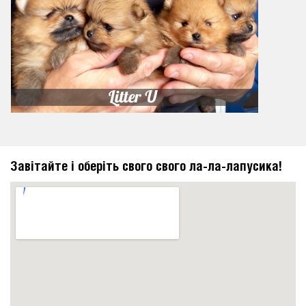
Завітайте і оберіть свого свого ла-ла-лапусика!
https://embedgooglemaps.com/en/