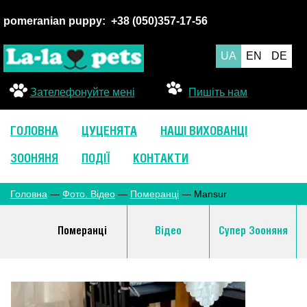
pomeranian puppy:
+38 (050
)357-17-56
UA
EN
DE
Зателефонуйте мені
Пишіть нам
ГОЛОВНА
ЦУЦЕНЯТА
НАШІ ВИХОВАНЦІ
ЗООНЯНЯ
ПОДІЇ
КОНТАКТИ
Головна
—
Фото. Відео
—
Померанці
— Mansur
Померанці
Відео
Супер Зооняня