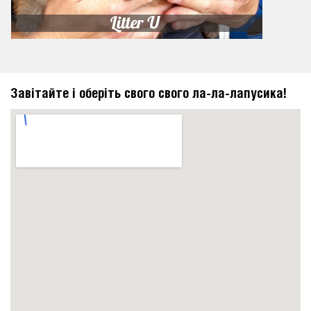
Завітайте і оберіть свого свого ла-ла-лапусика!
https://embedgooglemaps.com/en/