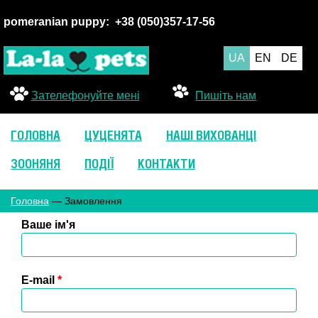
pomeranian puppy:
+38 (050
)357-17-56
UA
EN
DE
Зателефонуйте мені
Пишіть нам
ГОЛОВНА
ЦУЦЕНЯТА
НАШІ ВИХОВАНЦІ
ЗООНЯНЯ
ПОДІЇ
КОНТАКТИ
Головна
— Замовлення
Ваше ім'я
E-mail
*