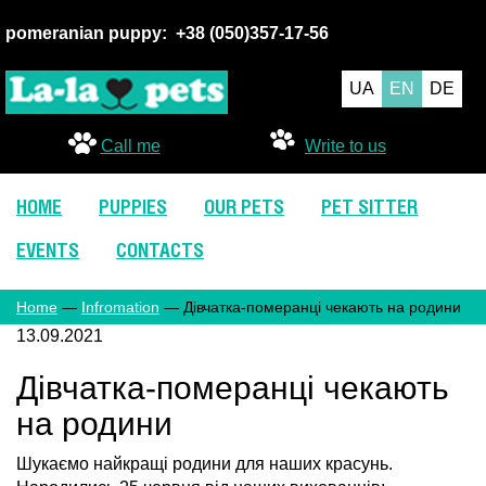
pomeranian puppy:
+38 (050
)357-17-56
UA
EN
DE
Call me
Write to us
HOME
PUPPIES
OUR PETS
PET SITTER
EVENTS
CONTACTS
Home
—
Infromation
— Дівчатка-померанці чекають на родини
13.09.2021
Дівчатка-померанці чекають
на родини
Шукаємо найкращі родини для наших красунь.