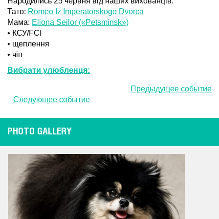
Народились 25 червня від наших вихованців:
Тато:
Romeo Iz Imperatorskogo Dvorca
Мама:
Eliona Seilor («Petsminsk»)
• КСУ/FCI
• щеплення
• чіп
Вибрати улюбленця:
Предыдущее событие
Следующее событие
PHOTO GALLERY