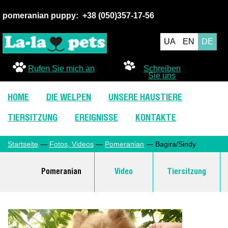
pomeranian puppy:
+38 (050
)357-17-56
UA
EN
DE
Rufen Sie mich an
Schreiben
Sie uns
HOME
DIE WELPEN
UNSERE HAUSTIERE
TIERSITZUNG
EREIGNISSE
KONTAKTE
Startseite
—
Fotos, Videos
—
Pomeranian
— Bagira/Sindy
Pomeranian
Video
Tiersitzung