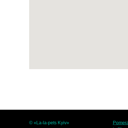
© «La-la-pets Kyiv»
Pomera