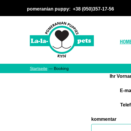
pomeranian puppy:
+38 (050
)357-17-56
HOM
Startseite
— Booking
Ihr Vorn
E-ma
Tele
kommentar