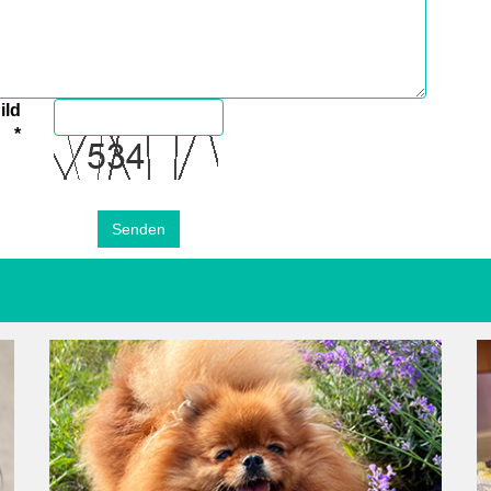
ild
*